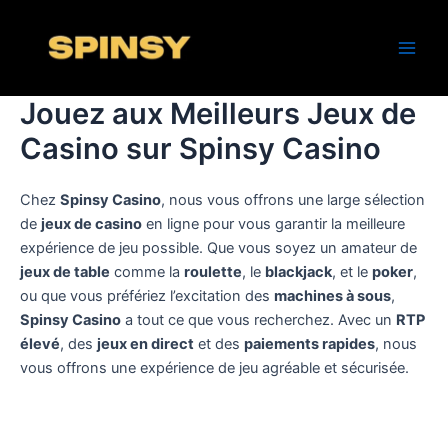
Aller
au
contenu
Main
Men
Jouez aux Meilleurs Jeux de
Casino sur Spinsy Casino
Chez
Spinsy Casino
, nous vous offrons une large sélection
de
jeux de casino
en ligne pour vous garantir la meilleure
expérience de jeu possible. Que vous soyez un amateur de
jeux de table
comme la
roulette
, le
blackjack
, et le
poker
,
ou que vous préfériez l’excitation des
machines à sous
,
Spinsy Casino
a tout ce que vous recherchez. Avec un
RTP
élevé
, des
jeux en direct
et des
paiements rapides
, nous
vous offrons une expérience de jeu agréable et sécurisée.