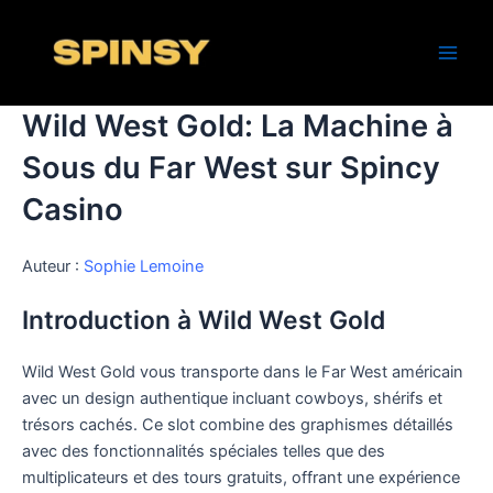
Aller
au
contenu
Main
Men
Wild West Gold: La Machine à
Sous du Far West sur Spincy
Casino
Auteur :
Sophie Lemoine
Introduction à Wild West Gold
Wild West Gold vous transporte dans le Far West américain
avec un design authentique incluant cowboys, shérifs et
trésors cachés. Ce slot combine des graphismes détaillés
avec des fonctionnalités spéciales telles que des
multiplicateurs et des tours gratuits, offrant une expérience