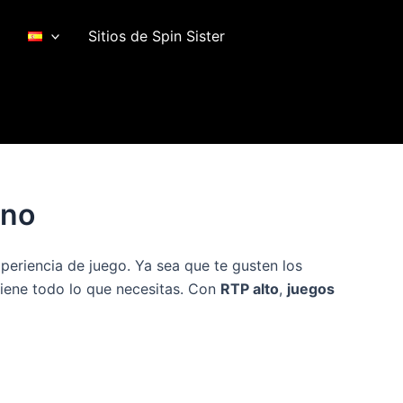
Sitios de Spin Sister
ino
periencia de juego. Ya sea que te gusten los
iene todo lo que necesitas. Con
RTP alto
,
juegos