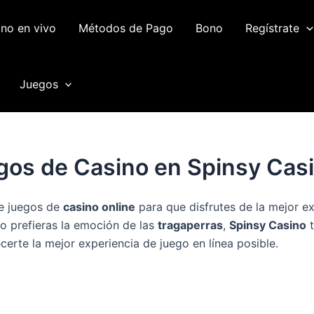
no en vivo
Métodos de Pago
Bono
Regístrate
Juegos
gos de Casino en Spinsy Cas
e juegos de
casino online
para que disfrutes de la mejor ex
 o prefieras la emoción de las
tragaperras
,
Spinsy Casino
t
ecerte la mejor experiencia de juego en línea posible.